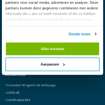
partners voor social media, adverteren en analyse. Deze
partners kunnen deze gegevens combineren met andere
informatie die u aan ze heeft verstrekt of die ze hebben
Navigation
verzameld op basis van uw gebruik van hun services.
Accueil
Fonctionnalités
Details tonen
À propos
Blog
Alles toestaan
FAQ
Contact
Aanpassen
Nos services
•
Formation VR agents de nettoyage
•
SOFIA VR
•
Certification RAS