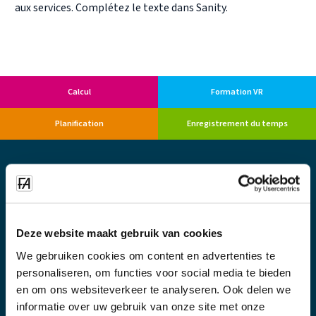
aux services. Complétez le texte dans Sanity.
Calcul
Formation VR
Planification
Enregistrement du temps
Deze website maakt gebruik van cookies
Cleaning Workx, filiale de FacilityApps BV, propose une formation et
certification VR immersives pour les agents de nettoyage via la
We gebruiken cookies om content en advertenties te
plateforme SOFIA — intégration plus rapide, meilleure qualité et
personaliseren, om functies voor social media te bieden
certification RAS multilingue en environ six heures.
en om ons websiteverkeer te analyseren. Ook delen we
informatie over uw gebruik van onze site met onze