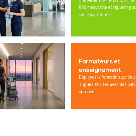
Onboarding homogène, certifi
RAS mesurable et reporting s
seule plateforme.
Formateurs et
enseignement
Déployez la formation sur plus
langues et sites avec des par
éprouvés.