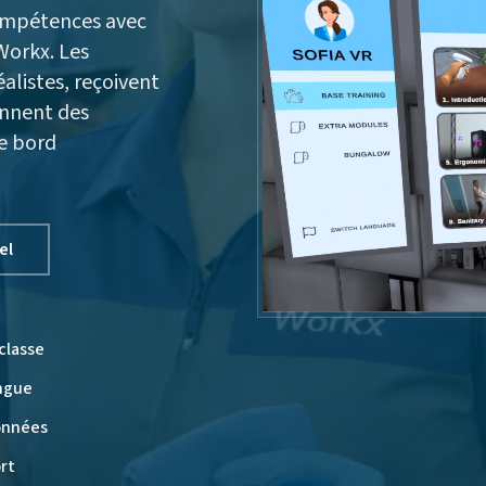
ompétences avec
Workx. Les
alistes, reçoivent
ennent des
de bord
el
classe
angue
onnées
ort