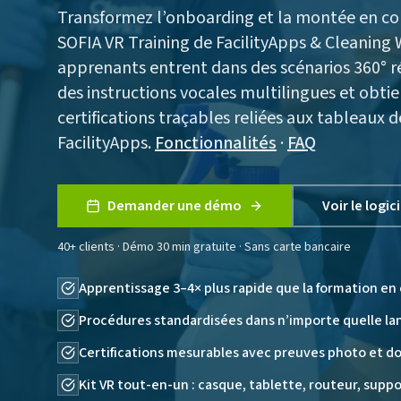
Transformez l’onboarding et la montée en c
SOFIA VR Training de FacilityApps & Cleaning 
apprenants entrent dans des scénarios 360° ré
des instructions vocales multilingues et obti
certifications traçables reliées aux tableaux 
FacilityApps.
Fonctionnalités
·
FAQ
Demander une démo
Voir le logici
40+ clients · Démo 30 min gratuite · Sans carte bancaire
Apprentissage 3–4× plus rapide que la formation en 
Procédures standardisées dans n’importe quelle l
Certifications mesurables avec preuves photo et d
Kit VR tout-en-un : casque, tablette, routeur, supp