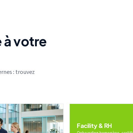
 à votre
rnes : trouvez
Facility & RH