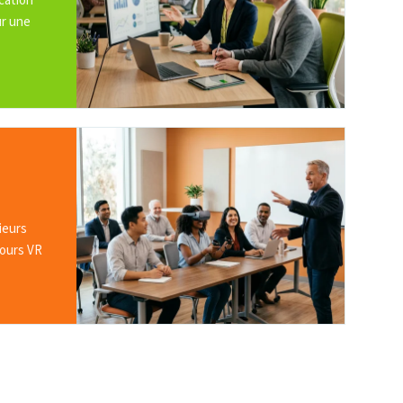
cation
ur une
ieurs
cours VR