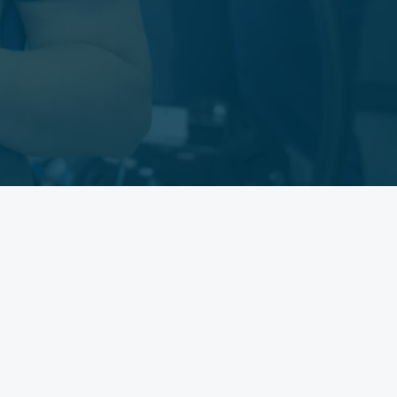
océdures d'hygiène, à la préparation à l'examen RAS et aux modes