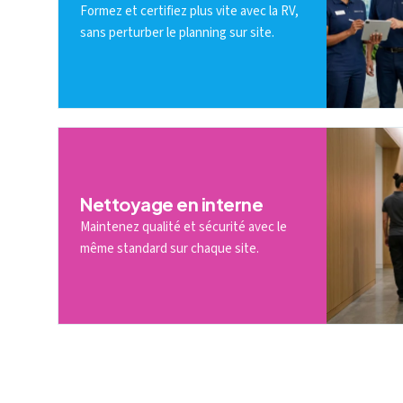
Formez et certifiez plus vite avec la RV,
sans perturber le planning sur site.
Nettoyage en interne
Maintenez qualité et sécurité avec le
même standard sur chaque site.