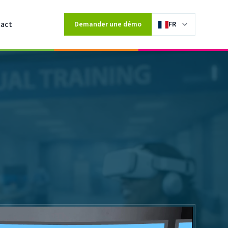
act
Demander une démo
FR