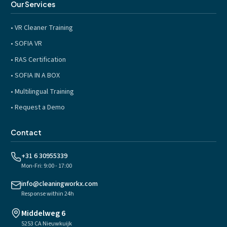
Our Services
•
VR Cleaner Training
•
SOFIA VR
•
RAS Certification
•
SOFIA IN A BOX
•
Multilingual Training
•
Request a Demo
Contact
+31 6 30955339
Mon-Fri: 9:00 - 17:00
info@cleaningworkx.com
Response within 24h
Middelweg 6
5253 CA Nieuwkuijk