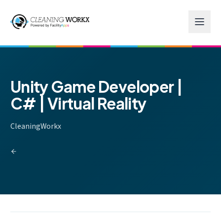
Skip to main content
Unity Game Developer |
C# | Virtual Reality
CleaningWorkx