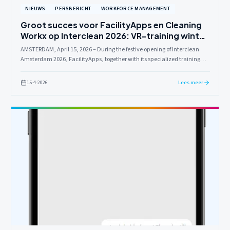
NIEUWS
PERSBERICHT
WORKFORCE MANAGEMENT
Groot succes voor FacilityApps en Cleaning
Workx op Interclean 2026: VR-training wint
twee prestigieuze awards
AMSTERDAM, April 15, 2026 – During the festive opening of Interclean
Amsterdam 2026, FacilityApps, together with its specialized training
label Cleaning Workx, emerged as the big winner. The innovative Virtual
Reality (VR) Training for Cleaners won both the Amsterdam Innovation
15-4-2026
Lees meer
Award (category Smart Technology & Digitalization) and the Cleaners
Choice Award.