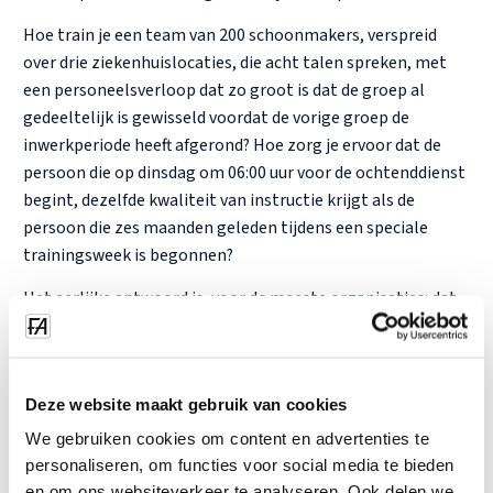
Hoe train je een team van 200 schoonmakers, verspreid
over drie ziekenhuislocaties, die acht talen spreken, met
een personeelsverloop dat zo groot is dat de groep al
gedeeltelijk is gewisseld voordat de vorige groep de
inwerkperiode heeft afgerond? Hoe zorg je ervoor dat de
persoon die op dinsdag om 06:00 uur voor de ochtenddienst
begint, dezelfde kwaliteit van instructie krijgt als de
persoon die zes maanden geleden tijdens een speciale
trainingsweek is begonnen?
Het eerlijke antwoord is, voor de meeste organisaties: dat
doe je niet. Je bent afhankelijk van een leidinggevende die
iets doorgeeft, van een gelamineerd kaartje, of van iemands
herinnering aan wat hem of haar is verteld. Zo komt het
Deze website maakt gebruik van cookies
dat 54% van de ziekenhuizen op dit specifieke gebied in
gebreke blijft bij de naleving van de voorschriften.
We gebruiken cookies om content en advertenties te
personaliseren, om functies voor social media te bieden
Consistente, controleerbare
en om ons websiteverkeer te analyseren. Ook delen we