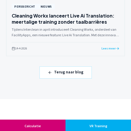
PERSBERICHT
NIEUWS
Cleaning Workx lanceert Live Ai Translation:
meertalige training zonder taalbarrières
Tijdens Interclean in april introduceert Cleaning Workx, onderdeel van
FacilityApps, een nieuwe feature: Live Ai Translation. Met deze innovatie
wordt een van de grootste uitdagingen binnen schoonmaaktrainingen
opgelost: het taalprobleem. In de praktijk trainen instructeurs vaak
14-4-2026
Lees meer
groepen schoonmakers met verschillende nationaliteiten en talen. Dit
leidt regelmatig tot vertraging, extra uitleg en inefficiëntie. Met Live Ai
Translation behoort dat tot het verleden. Bezoekers kunnen de
functionaliteit op stand 05.524 live zien.
Terug naar blog
Calculatie
VR Training