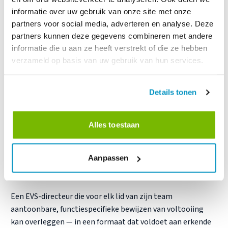
opleidingen zijn geen HR-project,
informatie over uw gebruik van onze site met onze
maar een auditmiddel
partners voor social media, adverteren en analyse. Deze
partners kunnen deze gegevens combineren met andere
Er is hier een praktisch argument dat verder gaat dan de
informatie die u aan ze heeft verstrekt of die ze hebben
veiligheid van de patiënt, hoe belangrijk die ook is.
verzameld op basis van uw gebruik van hun services.
Van EVS-leiders die werkzaam zijn in erkende
zorginstellingen wordt herhaaldelijk en formeel gevraagd
Details tonen
om aan te tonen dat hun teams zijn opgeleid. Niet alleen
dat de opleiding eenmalig heeft plaatsgevonden, maar ook
dat deze correct is uitgevoerd, de juiste onderwerpen heeft
Alles toestaan
behandeld en dat er een verslag van is opgesteld.
Inspecties van de Joint Commission, beoordelingen door
Aanpassen
CMS, audits op het gebied van infectiebeheersing — ze
vereisen allemaal bewijs, geen loze beloften.
Een EVS-directeur die voor elk lid van zijn team
aantoonbare, functiespecifieke bewijzen van voltooiing
kan overleggen — in een formaat dat voldoet aan erkende